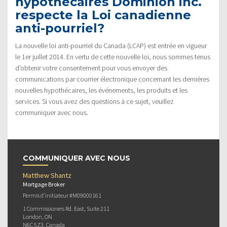
hypothécaires Dominion inc.
respecte la Loi canadienne
anti-pourriel?
La nouvelle loi anti-pourriel du Canada (LCAP) est entrée en vigueur
le 1er juillet 2014. En vertu de cette nouvelle loi, nous sommes tenus
d’obtenir votre consentement pour vous envoyer des
communications par courrier électronique concernant les dernières
nouvelles hypothécaires, les événements, les produits et les
services. Si vous avez des questions à ce sujet, veuillez
communiquer avec nous.
COMMUNIQUER AVEC NOUS
Matthew Shantz
Mortgage Broker
Permis d’initiateur #M09000161
1 Commissioners Rd. East, Suite 211
London, ON
N6C 5Z3, Canada