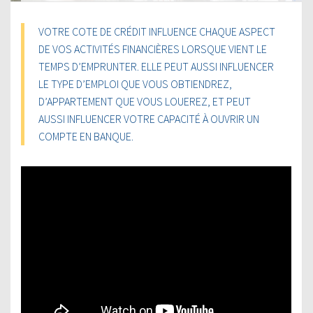
VOTRE COTE DE CRÉDIT INFLUENCE CHAQUE ASPECT
DE VOS ACTIVITÉS FINANCIÈRES LORSQUE VIENT LE
TEMPS D’EMPRUNTER. ELLE PEUT AUSSI INFLUENCER
LE TYPE D’EMPLOI QUE VOUS OBTIENDREZ,
D’APPARTEMENT QUE VOUS LOUEREZ, ET PEUT
AUSSI INFLUENCER VOTRE CAPACITÉ À OUVRIR UN
COMPTE EN BANQUE.